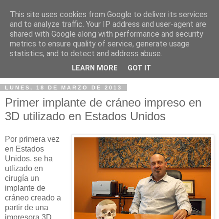
This site uses cookies from Google to deliver its services
and to analyze traffic. Your IP address and user-agent are
shared with Google along with performance and security
metrics to ensure quality of service, generate usage
statistics, and to detect and address abuse.
▼
LEARN MORE
GOT IT
LUNES, 18 DE MARZO DE 2013
Primer implante de cráneo impreso en
3D utilizado en Estados Unidos
Por primera vez
en Estados
Unidos, se ha
utlizado en
cirugía un
implante de
cráneo creado a
partir de una
impresora 3D.