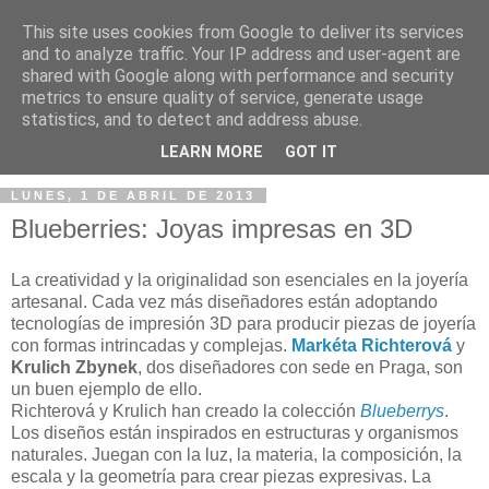
This site uses cookies from Google to deliver its services
and to analyze traffic. Your IP address and user-agent are
shared with Google along with performance and security
metrics to ensure quality of service, generate usage
statistics, and to detect and address abuse.
▼
LEARN MORE
GOT IT
LUNES, 1 DE ABRIL DE 2013
Blueberries: Joyas impresas en 3D
La creatividad y la originalidad son esenciales en la joyería
artesanal. Cada vez más diseñadores están adoptando
tecnologías de impresión 3D para producir piezas de joyería
con formas intrincadas y complejas.
Markéta Richterová
y
Krulich Zbynek
, dos diseñadores con sede en Praga, son
un buen ejemplo de ello.
Richterová y Krulich han creado la colección
Blueberrys
.
Los diseños están inspirados en estructuras y organismos
naturales. Juegan con la luz, la materia, la composición, la
escala y la geometría para crear piezas expresivas. La