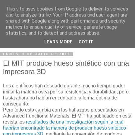
This site uses cookies from Google to deliver its services
and to analyze traffic. Your IP address and user-agent are
shared with Google along with performance and security
metrics to ensure quality of service, generate usage
statistics, and to detect and address abuse.
▼
LEARN MORE
GOT IT
LUNES, 1 DE JULIO DE 2013
El MIT produce hueso sintético con una
impresora 3D
Los científicos han deseado durante mucho tiempo poder
imitar la materia ósea por su resistencia y durabilidad, pero
hasta ahora no habían encontrado la forma óptima de
conseguirlo.
Pero todo esto cambia con los hallazgos presentados en
Advanced Functional Materials. El MIT ha publicado en esta
revista los
resultados de una investigación según la cual
habrían encontrado la manera de producir hueso sintético
con impresoras 3D
, mediante la conversión de modelos