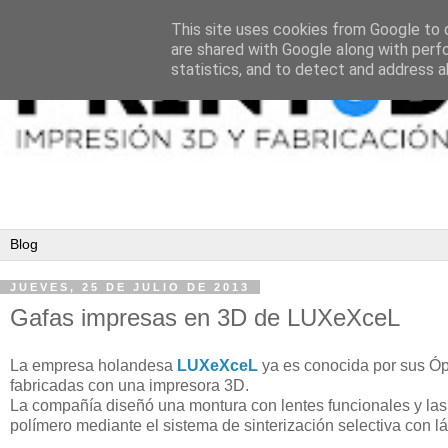
This site uses cookies from Google to d
are shared with Google along with perf
statistics, and to detect and address a
JUEVES, 25 DE JULIO DE 2013
Gafas impresas en 3D de LUXeXceL
La empresa holandesa
LUXeXceL
ya es conocida por sus Óp
fabricadas con una impresora 3D.
La compañía diseñó una montura con lentes funcionales y las
polímero mediante el sistema de sinterización selectiva con lá