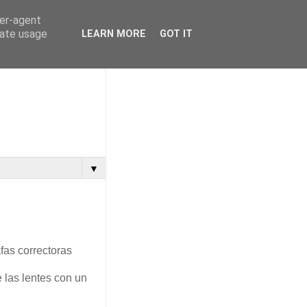
ser-agent
rate usage
LEARN MORE
GOT IT
▼
fas correctoras
las lentes con un