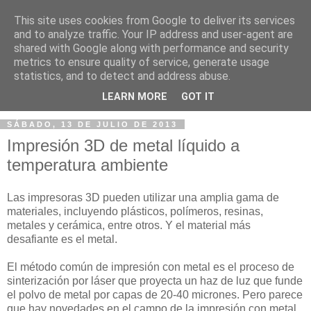
This site uses cookies from Google to deliver its services
and to analyze traffic. Your IP address and user-agent are
shared with Google along with performance and security
metrics to ensure quality of service, generate usage
statistics, and to detect and address abuse.
▼
LEARN MORE
GOT IT
SÁBADO, 13 DE JULIO DE 2013
Impresión 3D de metal líquido a
temperatura ambiente
Las impresoras 3D pueden utilizar una amplia gama de
materiales, incluyendo plásticos, polímeros, resinas,
metales y cerámica, entre otros. Y el material más
desafiante es el metal.
El método común de impresión con metal es el proceso de
sinterización por láser que proyecta un haz de luz que funde
el polvo de metal por capas de 20-40 micrones. Pero parece
que hay novedades en el campo de la impresión con metal,