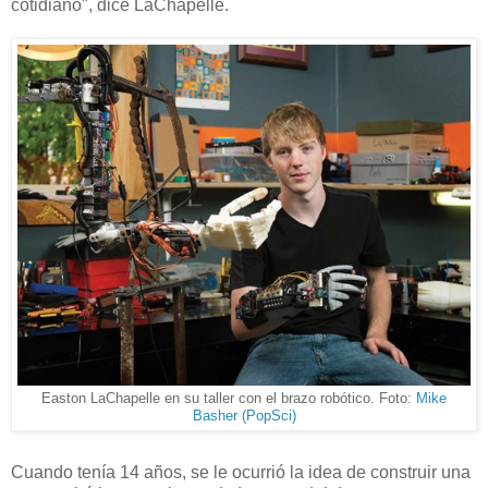
cotidiano", dice LaChapelle.
Easton LaChapelle en su taller con el brazo robótico. Foto:
Mike
Basher (PopSci)
Cuando tenía 14 años, se le ocurrió la idea de construir una