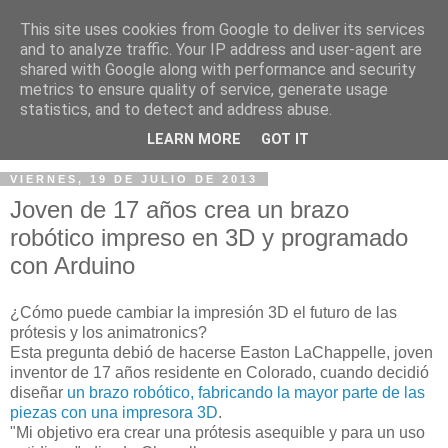
This site uses cookies from Google to deliver its services
and to analyze traffic. Your IP address and user-agent are
shared with Google along with performance and security
metrics to ensure quality of service, generate usage
statistics, and to detect and address abuse.
▼
LEARN MORE
GOT IT
VIERNES, 19 DE JULIO DE 2013
Joven de 17 años crea un brazo
robótico impreso en 3D y programado
con Arduino
¿Cómo puede cambiar la impresión 3D el futuro de las
prótesis y los animatronics?
Esta pregunta debió de hacerse Easton LaChappelle, joven
inventor de 17 años residente en Colorado, cuando decidió
diseñar
un brazo robótico, fabricando la mayor parte de las
piezas con una impresora 3D
.
"Mi objetivo era crear una prótesis asequible y para un uso