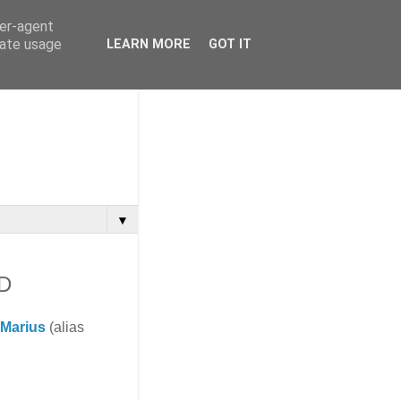
ser-agent
rate usage
LEARN MORE
GOT IT
▼
3D
 Marius
(alias