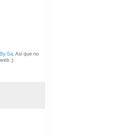
By-Sa
. Así que no
 web ;)