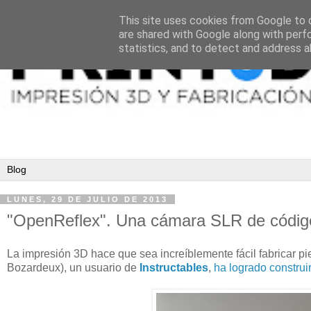
This site uses cookies from Google to d
are shared with Google along with perf
statistics, and to detect and address a
LUNES, 29 DE JULIO DE 2013
"OpenReflex". Una cámara SLR de código
La impresión 3D hace que sea increíblemente fácil fabricar p
Bozardeux), un usuario de
Instructables
,
ha logrado constru