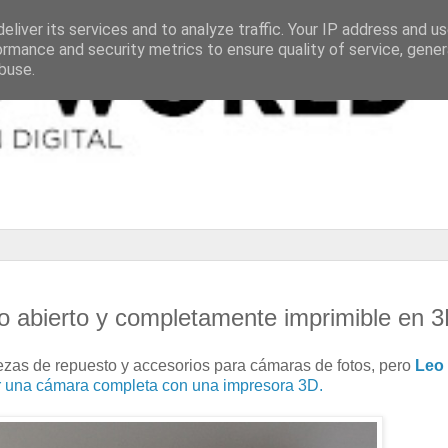
eliver its services and to analyze traffic. Your IP address and u
ormance and security metrics to ensure quality of service, gene
buse.
 abierto y completamente imprimible en 
iezas de repuesto y accesorios para cámaras de fotos, pero
Leo
ir una cámara completa con una impresora 3D.