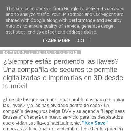
This site uses cookies from Google to deliver its services
and to analyze traffic. Your IP address and user-agent are
shared with Google along with performance and security
metrics to ensure quality of service, generate usage
statistics, and to detect and address abuse.
▼
LEARN MORE
GOT IT
DOMINGO, 21 DE JULIO DE 2013
¿Siempre estás perdiendo las llaves?
Una compañía de seguros te permite
digitalizarlas e imprimirlas en 3D desde
tu móvil
¿Eres de los que siempre tienen problemas para encontrar
las llaves? ¿te las has olvidado dentro de casa? La
compañía de seguros belga DVV y su agencia "Happiness
Brussels" ofrecerá un nuevo servicio para los despistados
que olvidan sus llaves habitualmente.
"Key Save"
empezará a funcionar en septiembre. Los clientes pueden