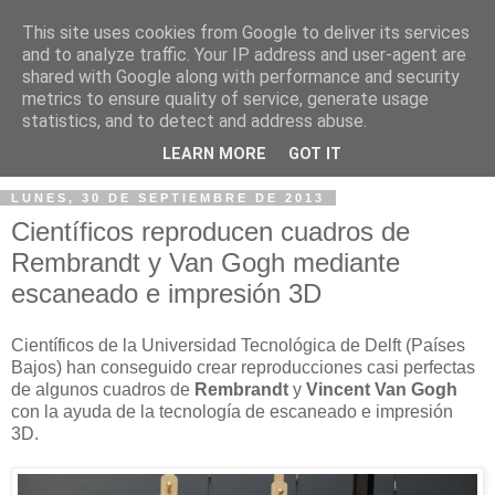
This site uses cookies from Google to deliver its services
and to analyze traffic. Your IP address and user-agent are
shared with Google along with performance and security
metrics to ensure quality of service, generate usage
statistics, and to detect and address abuse.
▼
LEARN MORE
GOT IT
LUNES, 30 DE SEPTIEMBRE DE 2013
Científicos reproducen cuadros de
Rembrandt y Van Gogh mediante
escaneado e impresión 3D
Científicos de la Universidad Tecnológica de Delft (Países
Bajos) han conseguido crear reproducciones casi perfectas
de algunos cuadros de
Rembrandt
y
Vincent Van Gogh
con la ayuda de la tecnología de escaneado e impresión
3D.