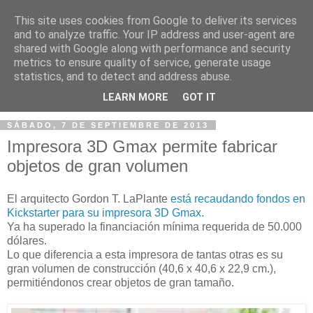
This site uses cookies from Google to deliver its services
and to analyze traffic. Your IP address and user-agent are
shared with Google along with performance and security
metrics to ensure quality of service, generate usage
statistics, and to detect and address abuse.
▼
LEARN MORE
GOT IT
SÁBADO, 7 DE SEPTIEMBRE DE 2013
Impresora 3D Gmax permite fabricar
objetos de gran volumen
El arquitecto Gordon T. LaPlante
está recaudando fondos en
Kickstarter para su impresora 3D Gmax.
Ya ha superado la financiación mínima requerida de 50.000
dólares.
Lo que diferencia a esta impresora de tantas otras es su
gran volumen de construcción (40,6 x 40,6 x 22,9 cm.),
permitiéndonos crear objetos de gran tamaño.