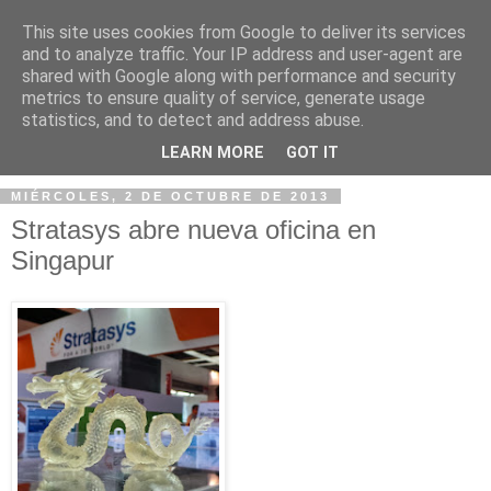
This site uses cookies from Google to deliver its services
and to analyze traffic. Your IP address and user-agent are
shared with Google along with performance and security
metrics to ensure quality of service, generate usage
statistics, and to detect and address abuse.
▼
LEARN MORE
GOT IT
MIÉRCOLES, 2 DE OCTUBRE DE 2013
Stratasys abre nueva oficina en
Singapur