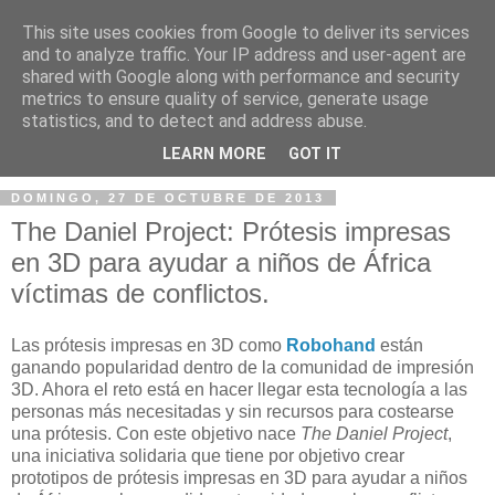
This site uses cookies from Google to deliver its services
and to analyze traffic. Your IP address and user-agent are
shared with Google along with performance and security
metrics to ensure quality of service, generate usage
statistics, and to detect and address abuse.
▼
LEARN MORE
GOT IT
DOMINGO, 27 DE OCTUBRE DE 2013
The Daniel Project: Prótesis impresas
en 3D para ayudar a niños de África
víctimas de conflictos.
Las prótesis impresas en 3D como
Robohand
están
ganando popularidad dentro de la comunidad de impresión
3D. Ahora el reto está en hacer llegar esta tecnología a las
personas más necesitadas y sin recursos para costearse
una prótesis. Con este objetivo nace
The Daniel Project
,
una iniciativa solidaria que tiene por objetivo crear
prototipos de prótesis impresas en 3D para ayudar a niños