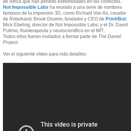
de África que han perdido extremidades en los conflictos.
Not Impossible Labs
ha reunido a una serie de nombres
famosos de la impresión 3D, como Richard Van As, creador
de Robohand; Brook Drumm, fundador y CEO de
PrintrBot
;
Mick Ebeling, director de Not Impossible Labs; y el Dr. David
Putrino, fisioterapeuta y neurocientífico en el MIT.
Todos ellos fueron invitados a formar parte de
The Daniel
Project
.
Ver el siguiente vídeo para más detalles: