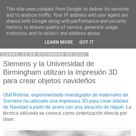
This site uses cookies from Google to deliver its services
and to analyze traffic. Your IP address and user-agent are
shared with Google along with performance and security
metrics to ensure quality of service, generate usage
statistics, and to detect and address abuse.
▼
LEARN MORE
GOT IT
LUNES, 23 DE DICIEMBRE DE 2013
Siemens y la Universidad de
Birmingham utilizan la impresión 3D
para crear objetos navideños
Olaf Rehme, experimentado investigador de materiales de
Siemens ha utilizado una impresora 3D para crear árboles
de Navidad a partir de acero con una aleación de níquel.
La
técnica utilizada se conoce como sinterización directa por
láser.