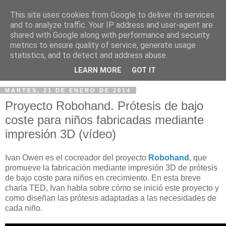
This site uses cookies from Google to deliver its services
and to analyze traffic. Your IP address and user-agent are
shared with Google along with performance and security
metrics to ensure quality of service, generate usage
statistics, and to detect and address abuse.
▼
LEARN MORE
GOT IT
MARTES, 21 DE ENERO DE 2014
Proyecto Robohand. Prótesis de bajo
coste para niños fabricadas mediante
impresión 3D (vídeo)
Ivan Owen es el cocreador del proyecto
Robohand
, que
promueve la fabricación mediante impresión 3D de prótesis
de bajo coste para niños en crecimiento. En esta breve
charla TED, Ivan habla sobre cómo se inició este proyecto y
como diseñan las prótesis adaptadas a las necesidades de
cada niño.