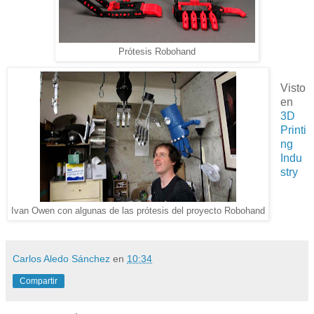
Prótesis Robohand
Visto
en
3D
Printi
ng
Indu
stry
Ivan Owen con algunas de las prótesis del proyecto Robohand
Carlos Aledo Sánchez
en
10:34
Compartir