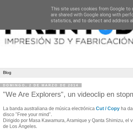
This site uses cookies from Google to d
are shared with Google along with perf
statistics, and to detect and address a
DOMINGO, 2 DE MARZO DE 2014
"We Are Explorers", un videoclip en sto
La banda australiana de música electrónica
Cut / Copy
ha dad
disco "Free your mind".
Dirigido por Masa Kawamura, Aramique y Qanta Shimizu, el v
de Los Ángeles.