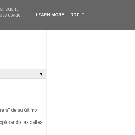
ser-agent
rate usage
LEARN MORE
GOT IT
▼
ers" de su último
plorando las calles