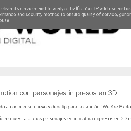
eliver its services and to analyze traffic. Your IP address and u
ormance and security metrics to ensure quality of service, gene
buse.
pmotion con personajes impresos en 3D
o a conocer su nuevo videoclip para la canción "We Are Explor
ídeo muestra a unos personajes en miniatura impresos en 3D ex