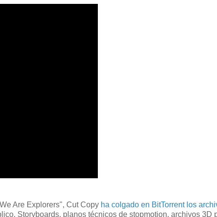
o "We Are Explorers", Cut Copy
ha colgado en BitTorrent los arch
lico. Storyboards, planos técnicos de stopmotion, archivos 3D pa