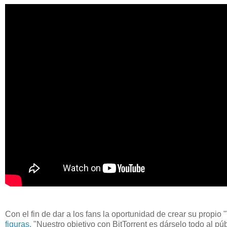
Con el fin de dar a los fans la oportunidad de crear su propi
figuras.
"Nuestro objetivo con BitTorrent es dárselo todo al púb