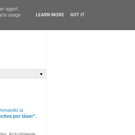
ser-agent
rate usage
LEARN MORE
GOT IT
▼
frenando la
ectiva por láser"
,
ales. Actualmente