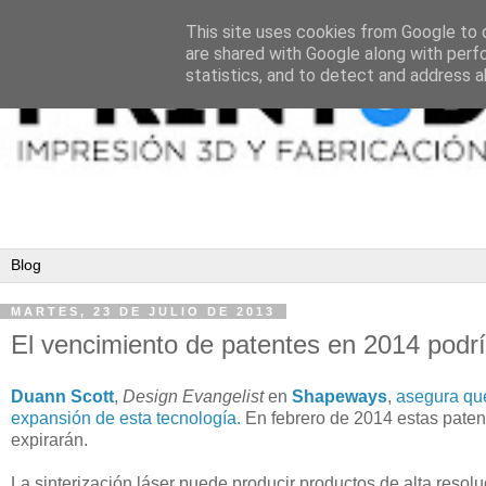
This site uses cookies from Google to d
are shared with Google along with perf
statistics, and to detect and address a
MARTES, 23 DE JULIO DE 2013
El vencimiento de patentes en 2014 podrí
Duann Scott
,
Design Evangelist
en
Shapeways
,
asegura que
expansión de esta tecnología.
En febrero de 2014 estas paten
expirarán.
La sinterización láser puede producir productos de alta resol