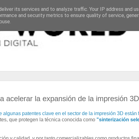
eliver its services and to analyze traffic. Your IP address and u
ormance and security metrics to ensure quality of service, gene
buse.
a acelerar la expansión de la impresión 3D
 algunas patentes clave en el sector de la impresión 3D están 
tes, que protegen la técnica conocida como
"sinterización sel
ución y calidad, y por tanto comercializables como productos fin