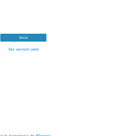
Inicio
Ver versión web
n la tecnología de
Blogger
.