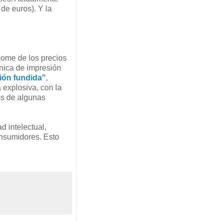
de euros). Y la
lome de los precios
cnica de impresión
ión fundida"
,
 explosiva, con la
os de algunas
d intelectual,
onsumidores. Esto