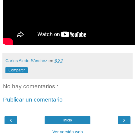
Carlos Aledo Sánchez
en
6:32
Compartir
No hay comentarios :
Publicar un comentario
‹
›
Inicio
Ver versión web