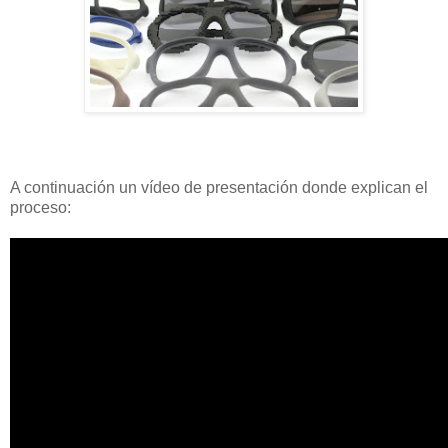
A continuación un vídeo de presentación donde explican el
proceso: