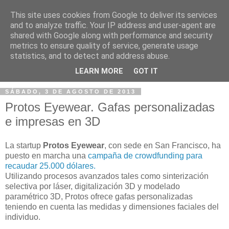
This site uses cookies from Google to deliver its services
and to analyze traffic. Your IP address and user-agent are
shared with Google along with performance and security
metrics to ensure quality of service, generate usage
statistics, and to detect and address abuse.
▼
LEARN MORE
GOT IT
SÁBADO, 3 DE AGOSTO DE 2013
Protos Eyewear. Gafas personalizadas
e impresas en 3D
La startup
Protos Eyewear
, con sede en San Francisco, ha
puesto en marcha una
campaña de crowdfunding para
recaudar 25.000 dólares.
Utilizando procesos avanzados tales como sinterización
selectiva por láser, digitalización 3D y modelado
paramétrico 3D, Protos ofrece gafas personalizadas
teniendo en cuenta las medidas y dimensiones faciales del
individuo.