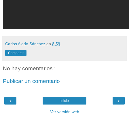
Carlos Aledo Sánchez
en
8:59
Compartir
No hay comentarios :
Publicar un comentario
‹
›
Inicio
Ver versión web