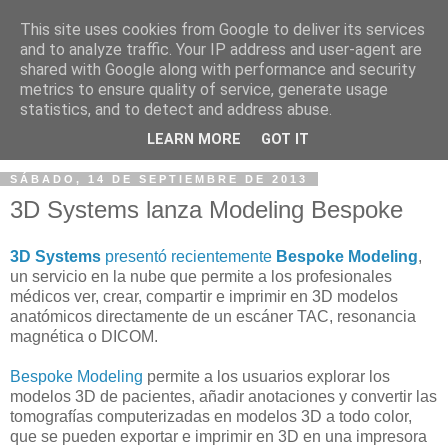
This site uses cookies from Google to deliver its services
and to analyze traffic. Your IP address and user-agent are
shared with Google along with performance and security
metrics to ensure quality of service, generate usage
statistics, and to detect and address abuse.
▼
LEARN MORE
GOT IT
SÁBADO, 14 DE SEPTIEMBRE DE 2013
3D Systems lanza Modeling Bespoke
3D Systems
presentó recientemente
Bespoke Modeling
,
un servicio en la nube que permite a los profesionales
médicos ver, crear, compartir e imprimir en 3D modelos
anatómicos directamente de un escáner TAC, resonancia
magnética o DICOM.
Bespoke Modeling
permite a los usuarios explorar los
modelos 3D de pacientes, añadir anotaciones y convertir las
tomografías computerizadas en modelos 3D a todo color,
que se pueden exportar e imprimir en 3D en una impresora