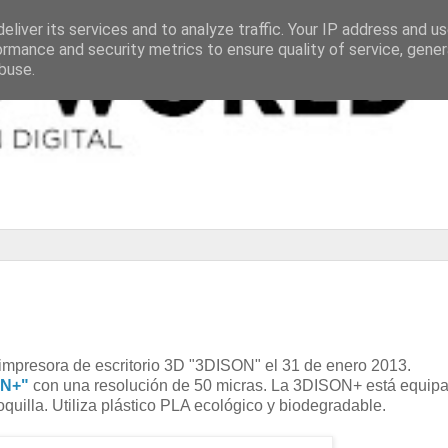
eliver its services and to analyze traffic. Your IP address and u
ormance and security metrics to ensure quality of service, gene
buse.
impresora de escritorio 3D "3DISON" el 31 de enero 2013.
ON+"
con una resolución de 50 micras. La 3DISON+ está equip
quilla. Utiliza plástico PLA ecológico y biodegradable.