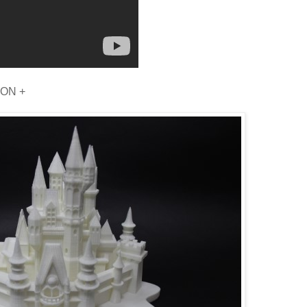
SON +