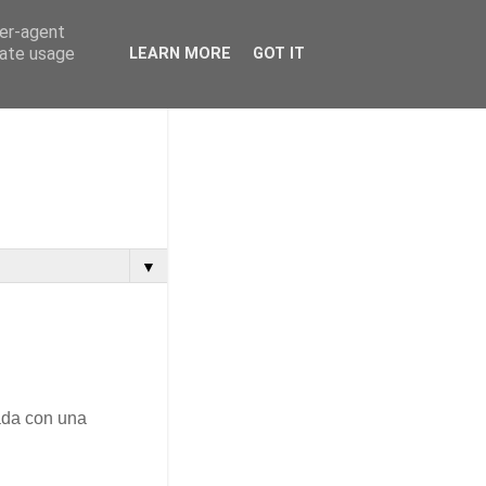
ser-agent
rate usage
LEARN MORE
GOT IT
▼
ada con una