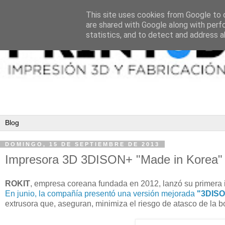
This site uses cookies from Google to d
are shared with Google along with perf
statistics, and to detect and address a
DOMINGO, 15 DE SEPTIEMBRE DE 2013
Impresora 3D 3DISON+ "Made in Korea"
ROKIT
, empresa coreana fundada en 2012, lanzó su primera 
En junio, la compañía presentó una versión mejorada
"3DIS
extrusora que, aseguran, minimiza el riesgo de atasco de la bo