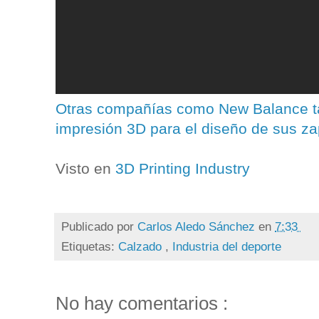
Otras compañías como New Balance ta
impresión 3D para el diseño de sus zap
Visto en
3D Printing Industry
Publicado por
Carlos Aledo Sánchez
en
7:33
Etiquetas:
Calzado
,
Industria del deporte
No hay comentarios :