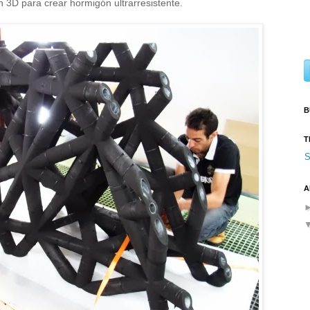
 3D para crear hormigón ultrarresistente.
B
T
S
A