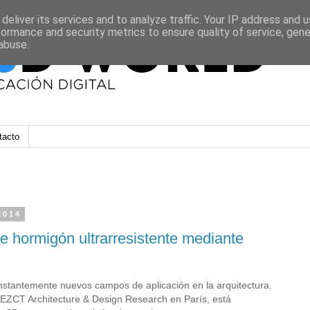
deliver its services and to analyze traffic. Your IP address and 
formance and security metrics to ensure quality of service, gen
abuse.
tacto
2014
e hormigón ultrarresistente mediante
onstantemente nuevos campos de aplicación en la arquitectura.
io EZCT Architecture & Design Research en París, está