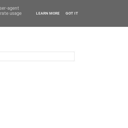
user-agent
erate usage
LEARN MORE
GOT IT