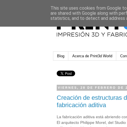
This site uses cookies from Google to 
are shared with Google along with per
statistics, and to detect and address 
Blog
Acerca de Print3d World
Con
VIERNES, 28 DE FEBRERO DE 
Creación de estructuras d
fabricación aditiva
La fabricación aditiva está abriendo c
El arquitecto Philippe Morel, del Stud