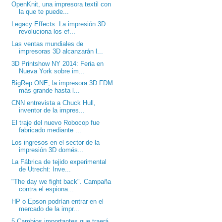
OpenKnit, una impresora textil con
la que te puede...
Legacy Effects. La impresión 3D
revoluciona los ef...
Las ventas mundiales de
impresoras 3D alcanzarán l...
3D Printshow NY 2014: Feria en
Nueva York sobre im...
BigRep ONE, la impresora 3D FDM
más grande hasta l...
CNN entrevista a Chuck Hull,
inventor de la impres...
El traje del nuevo Robocop fue
fabricado mediante ...
Los ingresos en el sector de la
impresión 3D domés...
La Fábrica de tejido experimental
de Utrecht: Inve...
"The day we fight back". Campaña
contra el espiona...
HP o Epson podrían entrar en el
mercado de la impr...
5 Cambios importantes que traerá