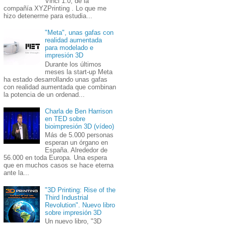
Vinci 1.0, de la
compañía XYZPrinting . Lo que me
hizo detenerme para estudia...
"Meta", unas gafas con
realidad aumentada
para modelado e
impresión 3D
Durante los últimos
meses la start-up Meta
ha estado desarrollando unas gafas
con realidad aumentada que combinan
la potencia de un ordenad...
Charla de Ben Harrison
en TED sobre
bioimpresión 3D (vídeo)
Más de 5.000 personas
esperan un órgano en
España. Alrededor de
56.000 en toda Europa. Una espera
que en muchos casos se hace eterna
ante la...
"3D Printing: Rise of the
Third Industrial
Revolution". Nuevo libro
sobre impresión 3D
Un nuevo libro, "3D