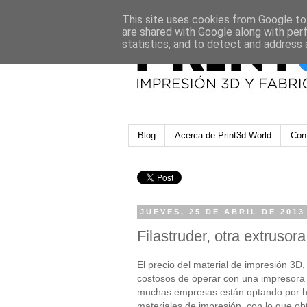
This site uses cookies from Google to 
are shared with Google along with per
statistics, and to detect and address 
Blog
Acerca de Print3d World
Con
JUEVES, 25 DE ABRIL DE 2013
Filastruder, otra extrusor
El precio del material de impresión 3D
costosos de operar con una impresora 
muchas empresas están optando por ha
materiales de impresión, con lo que ob