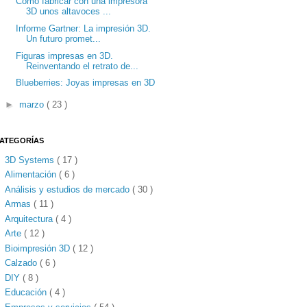
Cómo fabricar con una impresora
3D unos altavoces ...
Informe Gartner: La impresión 3D.
Un futuro promet...
Figuras impresas en 3D.
Reinventando el retrato de...
Blueberries: Joyas impresas en 3D
►
marzo
( 23 )
ATEGORÍAS
3D Systems
( 17 )
Alimentación
( 6 )
Análisis y estudios de mercado
( 30 )
Armas
( 11 )
Arquitectura
( 4 )
Arte
( 12 )
Bioimpresión 3D
( 12 )
Calzado
( 6 )
DIY
( 8 )
Educación
( 4 )