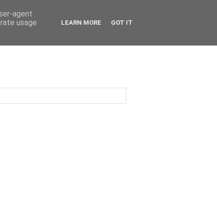
user-agent
erate usage
LEARN MORE
GOT IT