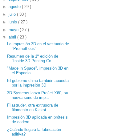
►
agosto
( 29 )
►
julio
( 30 )
►
junio
( 27 )
►
mayo
( 27 )
▼
abril
( 23 )
La impresión 3D en el vestuario de
"Prometheus"
Resumen de la 1ª edición de
"Inside 3D Printing Co...
"Made in Space", impresión 3D en
el Espacio
El gobierno chino también apuesta
por la impresión 3D
3D Systems lanza ProJet X60, su
nueva serie de imp...
Filastruder, otra extrusora de
filamento en Kickst...
Impresión 3D aplicada en prótesis
de cadera
¿Cuándo llegará la fabricación
aditiva?