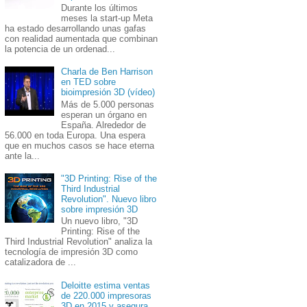
Durante los últimos
meses la start-up Meta
ha estado desarrollando unas gafas
con realidad aumentada que combinan
la potencia de un ordenad...
Charla de Ben Harrison
en TED sobre
bioimpresión 3D (vídeo)
Más de 5.000 personas
esperan un órgano en
España. Alrededor de
56.000 en toda Europa. Una espera
que en muchos casos se hace eterna
ante la...
"3D Printing: Rise of the
Third Industrial
Revolution". Nuevo libro
sobre impresión 3D
Un nuevo libro, "3D
Printing: Rise of the
Third Industrial Revolution" analiza la
tecnología de impresión 3D como
catalizadora de ...
Deloitte estima ventas
de 220.000 impresoras
3D en 2015 y asegura