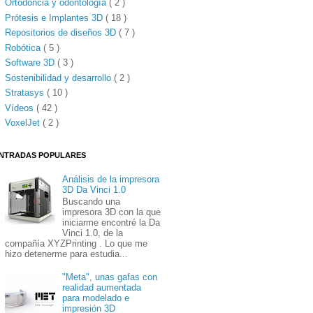
Ortodoncia y odontología
( 2 )
Prótesis e Implantes 3D
( 18 )
Repositorios de diseños 3D
( 7 )
Robótica
( 5 )
Software 3D
( 3 )
Sostenibilidad y desarrollo
( 2 )
Stratasys
( 10 )
Vídeos
( 42 )
VoxelJet
( 2 )
NTRADAS POPULARES
Análisis de la impresora
3D Da Vinci 1.0
Buscando una
impresora 3D con la que
iniciarme encontré la Da
Vinci 1.0, de la
compañía XYZPrinting . Lo que me
hizo detenerme para estudia...
"Meta", unas gafas con
realidad aumentada
para modelado e
impresión 3D