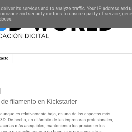
deliver its services and to analyze traffic. Your IP address and 
formance and security metrics to ensure quality of service, gen
abuse.
tacto
a de filamento en Kickstarter
, aunque es relativamente bajo, es uno de los aspectos más
3D. De hecho, en el ámbito de las impresoras profesionales,
cerlas más asequibles, manteniendo los precios en los
tienen un amplio margen de beneficios por suministros.