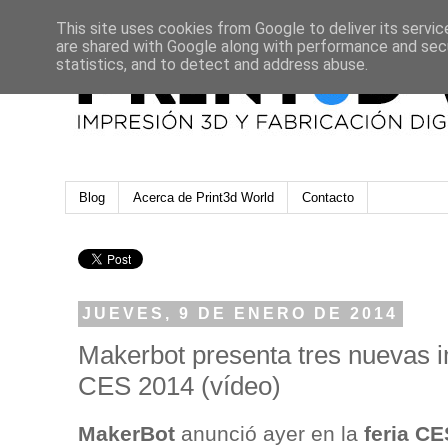
This site uses cookies from Google to deliver its servic
are shared with Google along with performance and secu
statistics, and to detect and address abuse.
Blog
Acerca de Print3d World
Contacto
JUEVES, 9 DE ENERO DE 2014
Makerbot presenta tres nuevas 
CES 2014 (vídeo)
MakerBot
anunció ayer en la
feria C