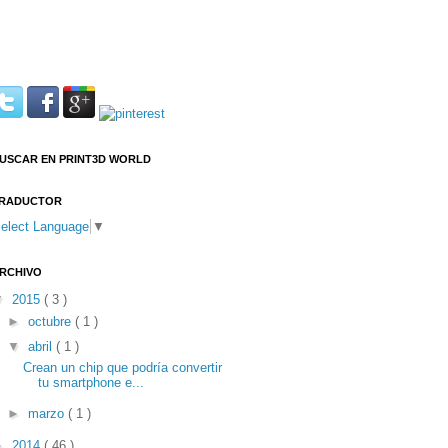
USCAR EN PRINT3D WORLD
RADUCTOR
elect Language
▼
RCHIVO
▼
2015
( 3 )
►
octubre
( 1 )
▼
abril
( 1 )
Crean un chip que podría convertir
tu smartphone e...
►
marzo
( 1 )
►
2014
( 46 )