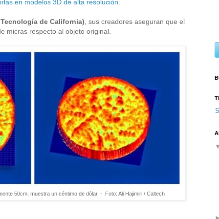
rlas en modelos 3D de alta resolución.
 Tecnología de California)
, sus creadores aseguran que el
e micras respecto al objeto original.
B
T
S
A
te 50cm, muestra un céntimo de dólar. - Foto: Ali Hajimiri / Caltech