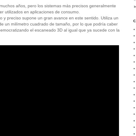
muchos años, pero los sistemas más precisos generalmente
r utilizados en aplicaciones de consumo.
o y preciso supone un gran avance en este sentido. Utiliza un
C
 de un milímetro cuadrado de tamaño, por lo que podría caber
 democratizando el escaneado 3D al igual que ya sucede con la