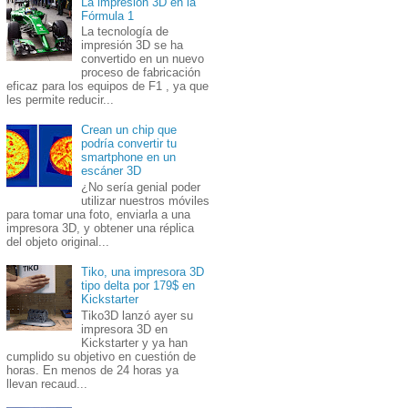
La impresión 3D en la
Fórmula 1
La tecnología de
impresión 3D se ha
convertido en un nuevo
proceso de fabricación
eficaz para los equipos de F1 , ya que
les permite reducir...
Crean un chip que
podría convertir tu
smartphone en un
escáner 3D
¿No sería genial poder
utilizar nuestros móviles
para tomar una foto, enviarla a una
impresora 3D, y obtener una réplica
del objeto original...
Tiko, una impresora 3D
tipo delta por 179$ en
Kickstarter
Tiko3D lanzó ayer su
impresora 3D en
Kickstarter y ya han
cumplido su objetivo en cuestión de
horas. En menos de 24 horas ya
llevan recaud...