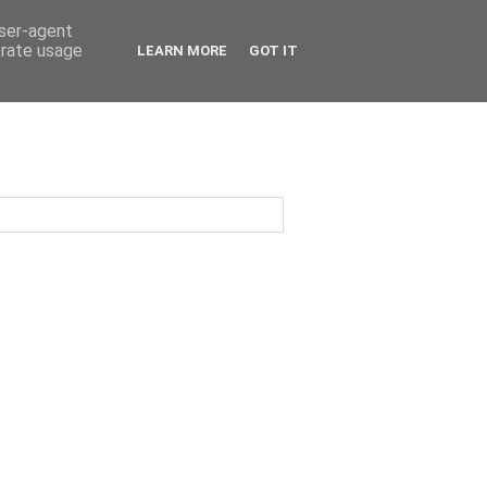
user-agent
erate usage
LEARN MORE
GOT IT