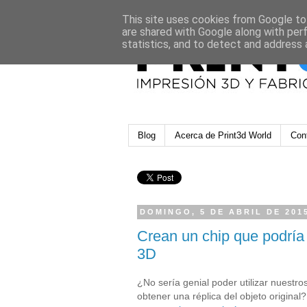
This site uses cookies from Google to 
are shared with Google along with per
statistics, and to detect and address 
Blog
Acerca de Print3d World
Con
DOMINGO, 5 DE ABRIL DE 201
Crean un chip que podría
3D
¿No sería genial poder utilizar nuestro
obtener una réplica del objeto original