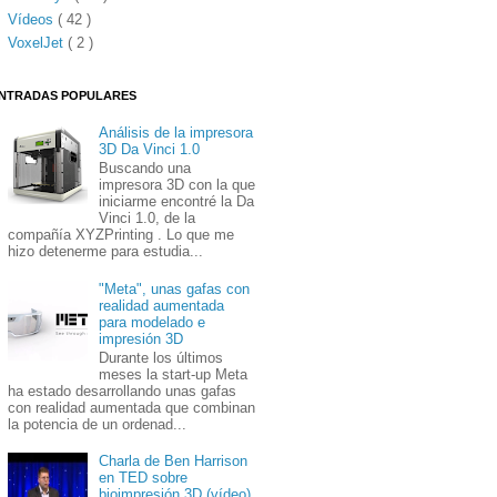
Vídeos
( 42 )
VoxelJet
( 2 )
NTRADAS POPULARES
Análisis de la impresora
3D Da Vinci 1.0
Buscando una
impresora 3D con la que
iniciarme encontré la Da
Vinci 1.0, de la
compañía XYZPrinting . Lo que me
hizo detenerme para estudia...
"Meta", unas gafas con
realidad aumentada
para modelado e
impresión 3D
Durante los últimos
meses la start-up Meta
ha estado desarrollando unas gafas
con realidad aumentada que combinan
la potencia de un ordenad...
Charla de Ben Harrison
en TED sobre
bioimpresión 3D (vídeo)