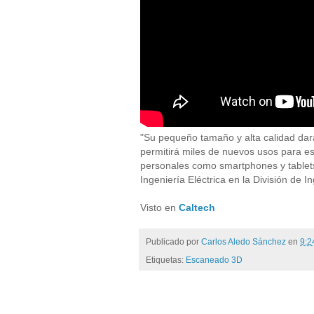
"Su pequeño tamaño y alta calidad dará
permitirá miles de nuevos usos para es
personales como smartphones y tablets",
Ingeniería Eléctrica en la División de I
Visto en
Caltech
Publicado por
Carlos Aledo Sánchez
en
9:
Etiquetas:
Escaneado 3D