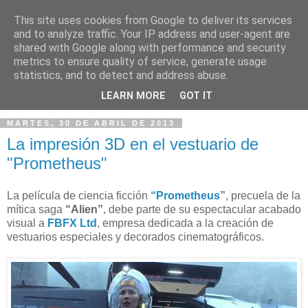
This site uses cookies from Google to deliver its services
and to analyze traffic. Your IP address and user-agent are
shared with Google along with performance and security
metrics to ensure quality of service, generate usage
statistics, and to detect and address abuse.
▼
LEARN MORE
GOT IT
MARTES, 30 DE ABRIL DE 2013
La impresión 3D en el vestuario de
"Prometheus"
La película de ciencia ficción
“Prometheus”
, precuela de la
mítica saga
“Alien”
, debe parte de su espectacular acabado
visual a
FBFX Ltd
, empresa dedicada a la creación de
vestuarios especiales y decorados cinematográficos.