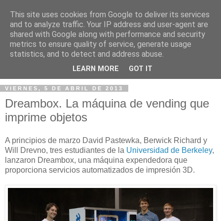
This site uses cookies from Google to deliver its services
and to analyze traffic. Your IP address and user-agent are
shared with Google along with performance and security
metrics to ensure quality of service, generate usage
statistics, and to detect and address abuse.
▼
LEARN MORE
GOT IT
VIERNES, 5 DE ABRIL DE 2013
Dreambox. La máquina de vending que
imprime objetos
A principios de marzo David Pastewka, Berwick Richard y
Will Drevno, tres estudiantes de la
Universidad de Berkeley
,
lanzaron Dreambox, una máquina expendedora que
proporciona servicios automatizados de impresión 3D.