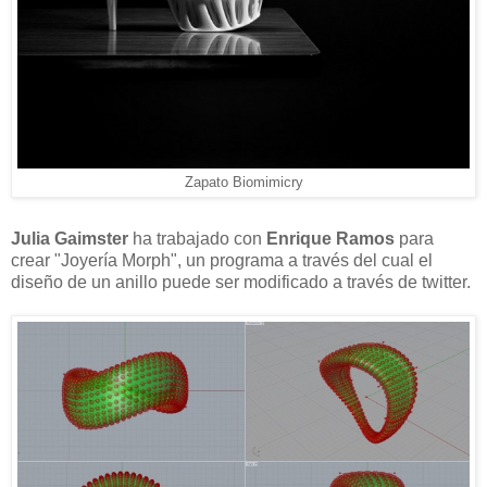
Zapato Biomimicry
Julia Gaimster
ha trabajado con
Enrique Ramos
para
crear "Joyería Morph", un programa a través del cual el
diseño de un anillo puede ser modificado a través de twitter.