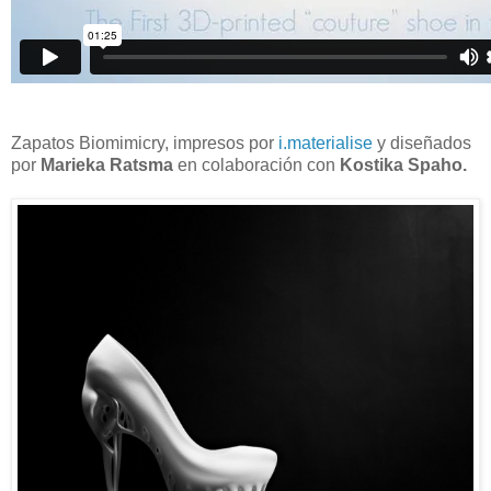
Zapatos Biomimicry, impresos por
i.materialise
y diseñados
por
Marieka Ratsma
en colaboración con
Kostika Spaho.