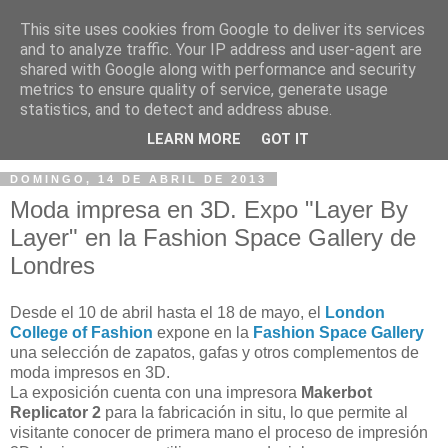
This site uses cookies from Google to deliver its services
and to analyze traffic. Your IP address and user-agent are
shared with Google along with performance and security
metrics to ensure quality of service, generate usage
statistics, and to detect and address abuse.
▼
LEARN MORE
GOT IT
DOMINGO, 14 DE ABRIL DE 2013
Moda impresa en 3D. Expo "Layer By
Layer" en la Fashion Space Gallery de
Londres
Desde el 10 de abril hasta el 18 de mayo, el
London
College of Fashion
expone en la
Fashion Space Gallery
una selección de zapatos, gafas y otros complementos de
moda impresos en 3D.
La exposición cuenta con una impresora
Makerbot
Replicator 2
para la fabricación in situ, lo que permite al
visitante conocer de primera mano el proceso de impresión