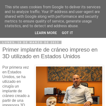
This site uses cookies from Google to deliver its services
and to analyze traffic. Your IP address and user-agent are
shared with Google along with performance and security
metrics to ensure quality of service, generate usage
statistics, and to detect and address abuse.
▼
LEARN MORE
GOT IT
LUNES, 18 DE MARZO DE 2013
Primer implante de cráneo impreso en
3D utilizado en Estados Unidos
Por primera vez
en Estados
Unidos, se ha
utlizado en
cirugía un
implante de
cráneo creado a
partir de una
impresora 3D.