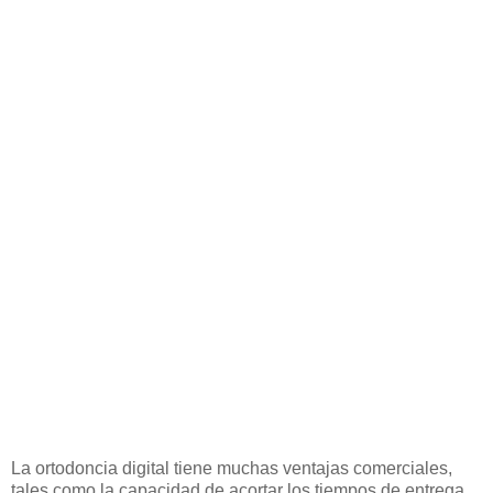
La ortodoncia digital tiene muchas ventajas comerciales,
tales como la capacidad de acortar los tiempos de entrega,