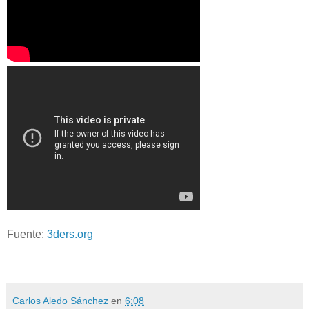
Fuente:
3ders.org
Carlos Aledo Sánchez
en
6:08