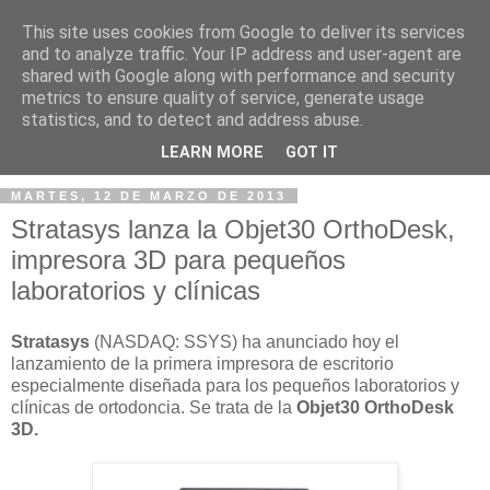
This site uses cookies from Google to deliver its services
and to analyze traffic. Your IP address and user-agent are
shared with Google along with performance and security
metrics to ensure quality of service, generate usage
statistics, and to detect and address abuse.
▼
LEARN MORE
GOT IT
MARTES, 12 DE MARZO DE 2013
Stratasys lanza la Objet30 OrthoDesk,
impresora 3D para pequeños
laboratorios y clínicas
Stratasys
(NASDAQ: SSYS) ha anunciado hoy el
lanzamiento de la primera impresora de escritorio
especialmente diseñada para los pequeños laboratorios y
clínicas de ortodoncia. Se trata de la
Objet30 OrthoDesk
3D.