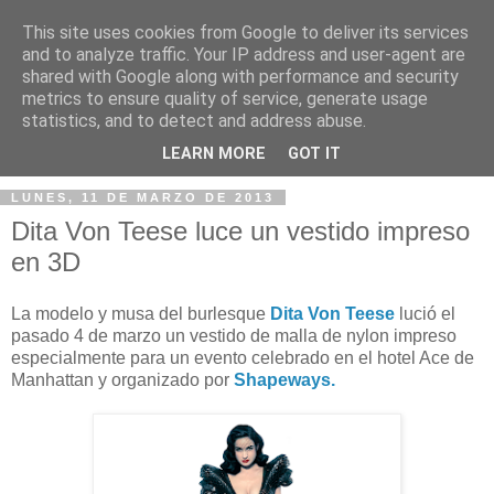
This site uses cookies from Google to deliver its services
and to analyze traffic. Your IP address and user-agent are
shared with Google along with performance and security
metrics to ensure quality of service, generate usage
statistics, and to detect and address abuse.
▼
LEARN MORE
GOT IT
LUNES, 11 DE MARZO DE 2013
Dita Von Teese luce un vestido impreso
en 3D
La modelo y musa del burlesque
Dita Von Teese
lució el
pasado 4 de marzo un vestido de malla de nylon impreso
especialmente para un evento celebrado en el hotel Ace de
Manhattan y organizado por
Shapeways.