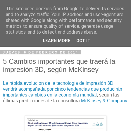
This site uses cookies from Google to deliver its services
and to analyze traffic. Your IP address and user-agent are
shared with Google along with performance and security
metrics to ensure quality of service, generate usage
statistics, and to detect and address abuse.
▼
LEARN MORE
GOT IT
JUEVES, 6 DE FEBRERO DE 2014
5 Cambios importantes que traerá la
impresión 3D, según McKinsey
La rápida evolución de la tecnología de impresión 3D
vendrá acompañada por cinco tendencias que producirán
importantes cambios en la economía mundial
, según las
últimas predicciones de la consultora
McKinsey & Company.