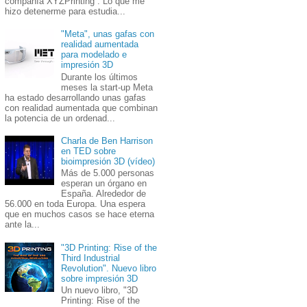
compañía XYZPrinting . Lo que me
hizo detenerme para estudia...
"Meta", unas gafas con
realidad aumentada
para modelado e
impresión 3D
Durante los últimos
meses la start-up Meta
ha estado desarrollando unas gafas
con realidad aumentada que combinan
la potencia de un ordenad...
Charla de Ben Harrison
en TED sobre
bioimpresión 3D (vídeo)
Más de 5.000 personas
esperan un órgano en
España. Alrededor de
56.000 en toda Europa. Una espera
que en muchos casos se hace eterna
ante la...
"3D Printing: Rise of the
Third Industrial
Revolution". Nuevo libro
sobre impresión 3D
Un nuevo libro, "3D
Printing: Rise of the