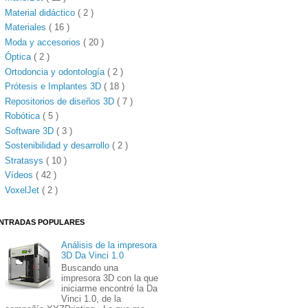
Material didáctico
( 2 )
Materiales
( 16 )
Moda y accesorios
( 20 )
Óptica
( 2 )
Ortodoncia y odontología
( 2 )
Prótesis e Implantes 3D
( 18 )
Repositorios de diseños 3D
( 7 )
Robótica
( 5 )
Software 3D
( 3 )
Sostenibilidad y desarrollo
( 2 )
Stratasys
( 10 )
Vídeos
( 42 )
VoxelJet
( 2 )
NTRADAS POPULARES
Análisis de la impresora
3D Da Vinci 1.0
Buscando una
impresora 3D con la que
iniciarme encontré la Da
Vinci 1.0, de la