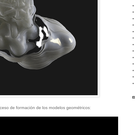
E
roceso de formación de los modelos geométricos: