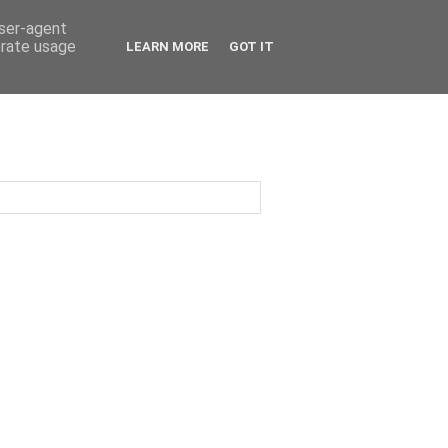
user-agent
erate usage
LEARN MORE
GOT IT