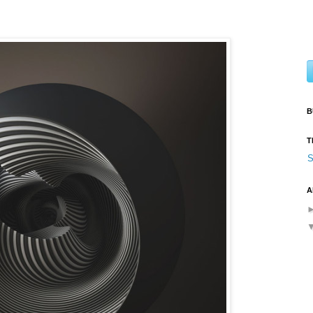
B
T
S
A