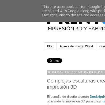
This site uses cookies from Google to 
are shared with Google along with per
statistics, and to detect and address 
Blog
Acerca de Print3d World
Con
MIÉRCOLES, 22 DE ENERO DE 
Complejas esculturas cre
impresión 3D
El estudio de diseño alemán
Deskripti
utilizando la impresión 3D para crear
u