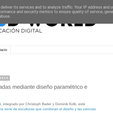
deliver its services and to analyze traffic. Your IP address and 
formance and security metrics to ensure quality of service, gen
abuse.
tacto
2014
adas mediante diseño paramétrico e
v
, integrado por Christoph Bader y Dominik Kolb, está
na serie de esculturas que combinan el diseño y las ciencias