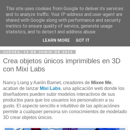
This site uses cookies from Google to deliver its services
and to analyze traffic. Your IP address and user-agent are
shared with Google along with performance and security
metrics to ensure quality of service, generate usage
statistics, and to detect and address abuse.
▼
LEARN MORE
GOT IT
JUEVES, 13 DE JUNIO DE 2013
Crea objetos únicos imprimibles en 3D
con Mixi Labs
Nancy Liang y Aarón Barnet, creadores de
Mixee Me
,
acaban de lanzar
Mixi Labs
, una aplicación web donde los
diseñadores pueden subir modelos interactivos de sus
productos para que los usuarios los personalicen a su
gusto. El aspecto sencillo e intuititivo de las aplicaciónes
permite a cualquier persona sin conocimientos de modelado
3D crear objetos únicos.