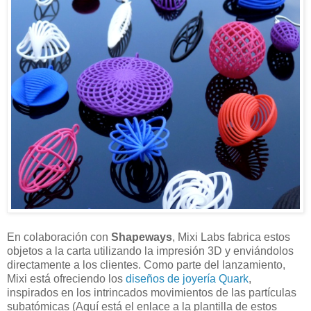
En colaboración con
Shapeways
, Mixi Labs fabrica estos
objetos a la carta utilizando la impresión 3D y enviándolos
directamente a los clientes. Como parte del lanzamiento,
Mixi está ofreciendo los
diseños de joyería Quark
,
inspirados en los intrincados movimientos de las partículas
subatómicas (Aquí está el enlace a la plantilla de estos