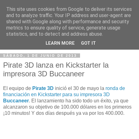
This site uses cookies from Google to deliver its services
and to analyze traffic. Your IP address and user-agent are
shared with Google along with performance and security
metrics to ensure quality of service, generate usage
statistics, and to detect and address abuse.
▼
LEARN MORE
GOT IT
SÁBADO, 1 DE JUNIO DE 2013
Pirate 3D lanza en Kickstarter la
impresora 3D Buccaneer
El equipo de
Pirate 3D
inició el 30 de mayo la
ronda de
financiación en Kickstarter para su impresora 3D
Buccaneer
. El lanzamiento ha sido todo un éxito, ya que
alcanzaron su objetivo de 100.000 dólares en los primeros
¡10 minutos! Y dos días después ya va por los 400.000.