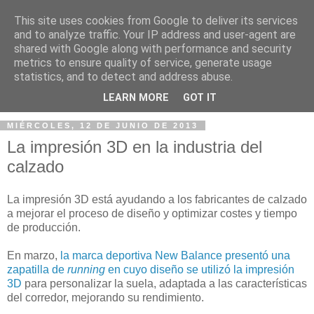
This site uses cookies from Google to deliver its services
and to analyze traffic. Your IP address and user-agent are
shared with Google along with performance and security
metrics to ensure quality of service, generate usage
statistics, and to detect and address abuse.
▼
LEARN MORE
GOT IT
MIÉRCOLES, 12 DE JUNIO DE 2013
La impresión 3D en la industria del
calzado
La impresión 3D está ayudando a los fabricantes de calzado
a mejorar el proceso de diseño y optimizar costes y tiempo
de producción.
En marzo,
la marca deportiva New Balance presentó una
zapatilla de
running
en cuyo diseño se utilizó la impresión
3D
para personalizar la suela, adaptada a las características
del corredor, mejorando su rendimiento.