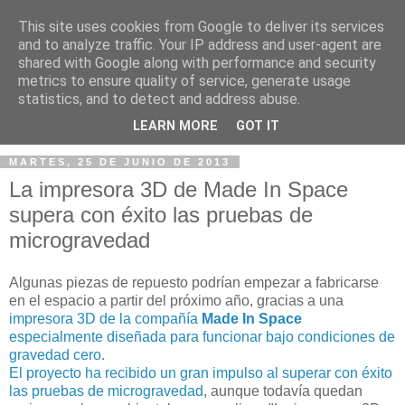
This site uses cookies from Google to deliver its services
and to analyze traffic. Your IP address and user-agent are
shared with Google along with performance and security
metrics to ensure quality of service, generate usage
statistics, and to detect and address abuse.
▼
LEARN MORE
GOT IT
MARTES, 25 DE JUNIO DE 2013
La impresora 3D de Made In Space
supera con éxito las pruebas de
microgravedad
Algunas piezas de repuesto podrían empezar a fabricarse
en el espacio a partir del próximo año, gracias a una
impresora 3D de la compañía
Made In Space
especialmente diseñada para funcionar bajo condiciones de
gravedad cero.
El proyecto ha recibido un gran impulso al superar con éxito
las pruebas de microgravedad
, aunque todavía quedan