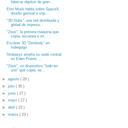
fabricar objetos de gran...
Elon Musk habla sobre SpaceX,
diseño gestual e imp...
"3D Hubs", una red distribuida y
global de impreso...
"Zeus", la primera máquina que
copia, escanea e im...
Escáner 3D "Dimbody" en
Indiegogo
Stratasys amplía su sede central
en Eden Prairie, ...
"Zeus", un dispositivo "todo en
uno" que copia, es...
►
agosto
( 29 )
►
julio
( 30 )
►
junio
( 27 )
►
mayo
( 27 )
►
abril
( 23 )
►
marzo
( 23 )