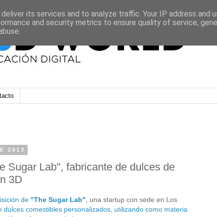
deliver its services and to analyze traffic. Your IP address and 
formance and security metrics to ensure quality of service, gen
abuse.
tacto
E 2013
 Sugar Lab", fabricante de dulces de
ón 3D
isición de
"The Sugar Lab"
, una startup con sede en Los
 dulces comestibles personalizados, utilizando como materia