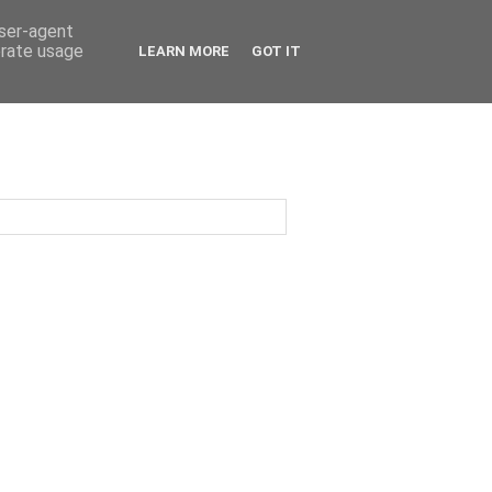
user-agent
erate usage
LEARN MORE
GOT IT