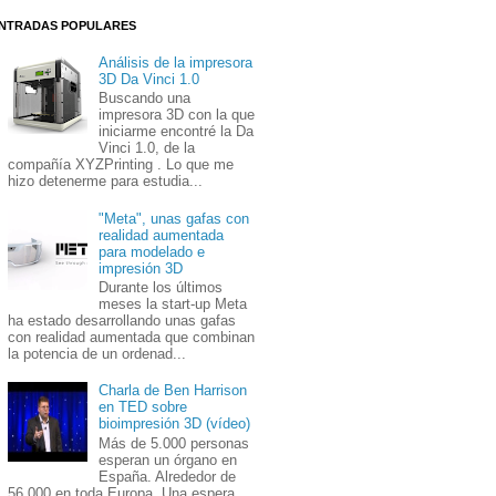
NTRADAS POPULARES
Análisis de la impresora
3D Da Vinci 1.0
Buscando una
impresora 3D con la que
iniciarme encontré la Da
Vinci 1.0, de la
compañía XYZPrinting . Lo que me
hizo detenerme para estudia...
"Meta", unas gafas con
realidad aumentada
para modelado e
impresión 3D
Durante los últimos
meses la start-up Meta
ha estado desarrollando unas gafas
con realidad aumentada que combinan
la potencia de un ordenad...
Charla de Ben Harrison
en TED sobre
bioimpresión 3D (vídeo)
Más de 5.000 personas
esperan un órgano en
España. Alrededor de
56.000 en toda Europa. Una espera