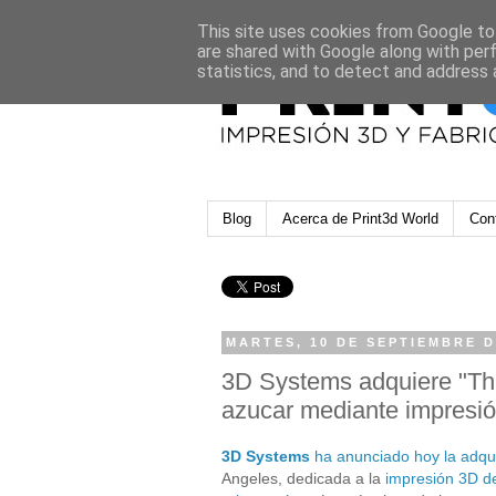
This site uses cookies from Google to 
are shared with Google along with per
statistics, and to detect and address 
Blog
Acerca de Print3d World
Con
MARTES, 10 DE SEPTIEMBRE D
3D Systems adquiere "The
azucar mediante impresi
3D Systems
ha anunciado hoy la adqu
Angeles, dedicada a la
impresión 3D de