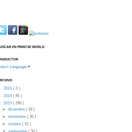
USCAR EN PRINT3D WORLD
RADUCTOR
elect Language
▼
RCHIVO
►
2015
( 3 )
►
2014
( 46 )
▼
2013
( 280 )
►
diciembre
( 29 )
►
noviembre
( 30 )
►
octubre
( 32 )
▼
septiembre
( 30 )