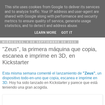
This site uses cookies from Google to deliver its services
and to analyze traffic. Your IP address and user-agent are
shared with Google along with performance and security
metrics to ensure quality of service, generate usage
statistics, and to detect and address abuse.
▼
LEARN MORE
GOT IT
MIÉRCOLES, 4 DE SEPTIEMBRE DE 2013
"Zeus", la primera máquina que copia,
escanea e imprime en 3D, en
Kickstarter
Esta misma semana comenté el lanzamiento de
"Zeus"
, un
dispositivo todo-en-uno que copia, escanea e imprime en
3D.
Hoy ha sido lanzado en Kickstarter y parece que está
teniendo una gran acogida.