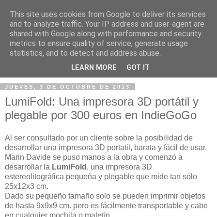
This site uses cookies from Google to deliver its services
and to analyze traffic. Your IP address and user-agent are
shared with Google along with performance and security
metrics to ensure quality of service, generate usage
statistics, and to detect and address abuse.
▼
LEARN MORE
GOT IT
JUEVES, 3 DE OCTUBRE DE 2013
LumiFold: Una impresora 3D portátil y
plegable por 300 euros en IndieGoGo
Al ser consultado por un cliente sobre la posibilidad de
desarrollar una impresora 3D portatil, barata y fácil de usar,
Marin Davide se puso manos a la obra y comenzó a
desarrollar la
LumiFold
, una impresora 3D
estereolitográfica pequeña y plegable que mide tan sólo
25x12x3 cm.
Dado su pequeño tamaño solo se pueden imprimir objetos
de hasta 9x9x9 cm. pero es fácilmente transportable y cabe
en cualquier mochila o maletín.