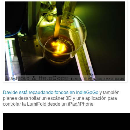
Davide está recaudando fondos en IndieGoGo
y también
planea desarrollar un escáner 3D y una aplicación para
controlar la LumiFold desde un iPad/iPhone.