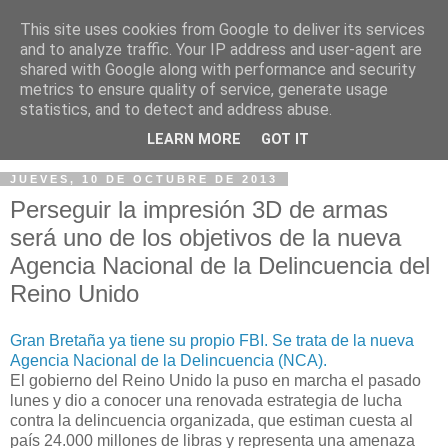
This site uses cookies from Google to deliver its services
and to analyze traffic. Your IP address and user-agent are
shared with Google along with performance and security
metrics to ensure quality of service, generate usage
statistics, and to detect and address abuse.
▼
LEARN MORE
GOT IT
JUEVES, 10 DE OCTUBRE DE 2013
Perseguir la impresión 3D de armas
será uno de los objetivos de la nueva
Agencia Nacional de la Delincuencia del
Reino Unido
Gran Bretaña ya tiene su propio FBI. Se trata de la nueva
Agencia Nacional de la Delincuencia (NCA).
El gobierno del Reino Unido la puso en marcha el pasado
lunes y dio a conocer una renovada estrategia de lucha
contra la delincuencia organizada, que estiman cuesta al
país 24.000 millones de libras y representa una amenaza