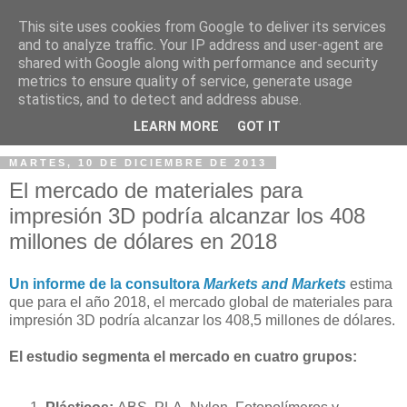
This site uses cookies from Google to deliver its services
and to analyze traffic. Your IP address and user-agent are
shared with Google along with performance and security
metrics to ensure quality of service, generate usage
statistics, and to detect and address abuse.
▼
LEARN MORE
GOT IT
MARTES, 10 DE DICIEMBRE DE 2013
El mercado de materiales para
impresión 3D podría alcanzar los 408
millones de dólares en 2018
Un informe de la consultora
Markets and Markets
estima
que para el año 2018, el mercado global de materiales para
impresión 3D podría alcanzar los 408,5 millones de dólares.
El estudio segmenta el mercado en cuatro grupos: