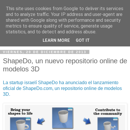
This site uses cookies from Google to deliver its services
and to analyze traffic. Your IP address and user-agent are
shared with Google along with performance and security
metrics to ensure quality of service, generate usage
statistics, and to detect and address abuse.
▼
LEARN MORE
GOT IT
VIERNES, 20 DE DICIEMBRE DE 2013
ShapeDo, un nuevo repositorio online de
modelos 3D
La startup israelí ShapeDo ha anunciado el lanzamiento
oficial de ShapeDo.com, un repositorio online de modelos
3D.