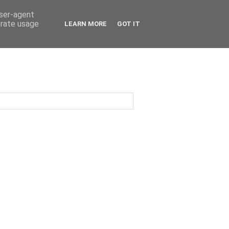
user-agent
erate usage
LEARN MORE
GOT IT