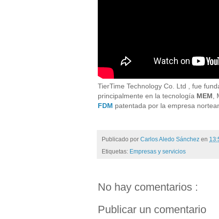
TierTime Technology Co. Ltd , fue fun
principalmente en la tecnología
MEM
, 
FDM
patentada por la empresa nortea
Publicado por
Carlos Aledo Sánchez
en
13
Etiquetas:
Empresas y servicios
No hay comentarios :
Publicar un comentario