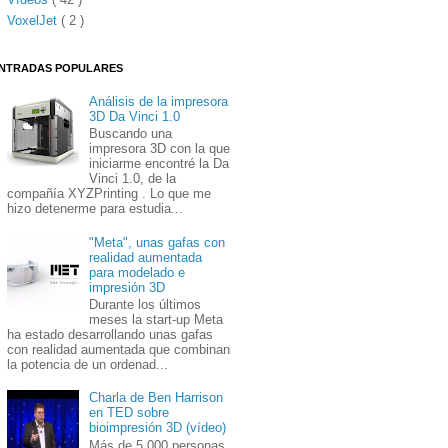
VoxelJet
( 2 )
NTRADAS POPULARES
Análisis de la impresora
3D Da Vinci 1.0
Buscando una
impresora 3D con la que
iniciarme encontré la Da
Vinci 1.0, de la
compañía XYZPrinting . Lo que me
hizo detenerme para estudia...
"Meta", unas gafas con
realidad aumentada
para modelado e
impresión 3D
Durante los últimos
meses la start-up Meta
ha estado desarrollando unas gafas
con realidad aumentada que combinan
la potencia de un ordenad...
Charla de Ben Harrison
en TED sobre
bioimpresión 3D (vídeo)
Más de 5.000 personas