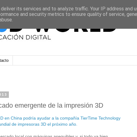
deliver its services and to analyze traffic. Your IP address and 
formance and security metrics to ensure quality of service, gen
abuse.
tacto
013
rcado emergente de la impresión 3D
D en China podría ayudar a la compañía TierTime Technology
undial de impresoras 3D el próximo año.
ercado local con máquinas asequibles y, si todo va bien,