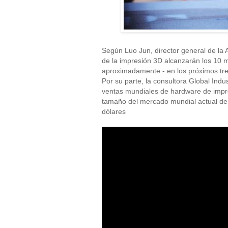
Según Luo Jun, director general de la A
de la impresión 3D alcanzarán los 10 m
aproximadamente - en los próximos tr
Por su parte, la consultora Global Indu
ventas mundiales de hardware de impre
tamaño del mercado mundial actual de
dólares