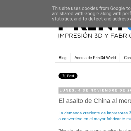
This site uses cookies from Google to 
are shared with Google along with per
statistics, and to detect and address 
Blog
Acerca de Print3d World
Con
LUNES, 4 DE NOVIEMBRE DE 2
El asalto de China al me
La demanda creciente de impresoras 3
a convertirse en el mayor fabricante m
"Nuestro plan es seguir ampliando el m