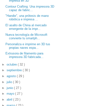
impresa en 3D
Contour Crafting: Una impresora 3D
capaz de fabric...
"Handie", una prótesis de mano
robótica e impresa ...
El asalto de China al mercado
emergente de la impr...
Nueva tecnología de Microsoft
convierte tu smartph...
Personaliza e imprime en 3D tus
propias naves espa...
Extrusora de filamento para
impresora 3D fabricada...
►
octubre
( 32 )
►
septiembre
( 30 )
►
agosto
( 29 )
►
julio
( 30 )
►
junio
( 27 )
►
mayo
( 27 )
►
abril
( 23 )
►
marzo
( 23 )