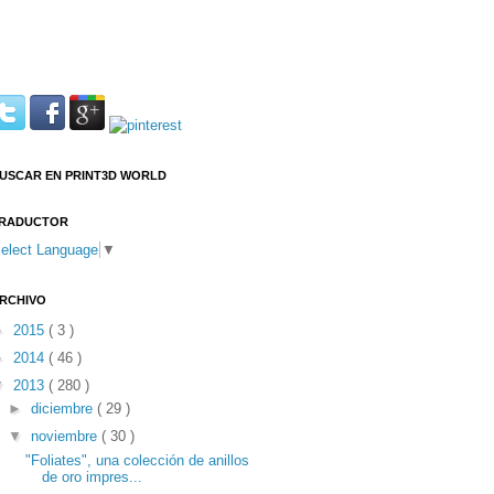
USCAR EN PRINT3D WORLD
RADUCTOR
elect Language
▼
RCHIVO
►
2015
( 3 )
►
2014
( 46 )
▼
2013
( 280 )
►
diciembre
( 29 )
▼
noviembre
( 30 )
"Foliates", una colección de anillos
de oro impres...