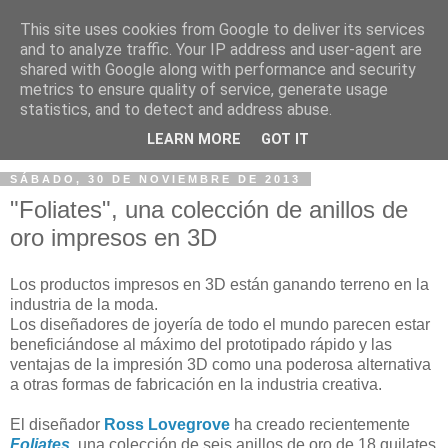
This site uses cookies from Google to deliver its services
and to analyze traffic. Your IP address and user-agent are
shared with Google along with performance and security
metrics to ensure quality of service, generate usage
statistics, and to detect and address abuse.
▼
LEARN MORE
GOT IT
SÁBADO, 30 DE NOVIEMBRE DE 2013
"Foliates", una colección de anillos de
oro impresos en 3D
Los productos impresos en 3D están ganando terreno en la
industria de la moda.
Los diseñadores de joyería de todo el mundo parecen estar
beneficiándose al máximo del prototipado rápido y las
ventajas de la impresión 3D como una poderosa alternativa
a otras formas de fabricación en la industria creativa.
El diseñador
Ross Lovegrove
ha creado recientemente
Foliates
, una colección de seis anillos de oro de 18 quilates