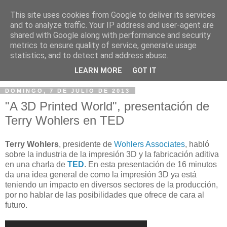
This site uses cookies from Google to deliver its services
and to analyze traffic. Your IP address and user-agent are
shared with Google along with performance and security
metrics to ensure quality of service, generate usage
statistics, and to detect and address abuse.
▼
LEARN MORE
GOT IT
DOMINGO, 7 DE JULIO DE 2013
"A 3D Printed World", presentación de
Terry Wohlers en TED
Terry Wohlers
, presidente de
Wohlers Associates
, habló
sobre la industria de la impresión 3D y la fabricación aditiva
en una charla de
TED
. En esta presentación de 16 minutos
da una idea general de como la impresión 3D ya está
teniendo un impacto en diversos sectores de la producción,
por no hablar de las posibilidades que ofrece de cara al
futuro.