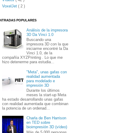
VoxelJet
( 2 )
NTRADAS POPULARES
Análisis de la impresora
3D Da Vinci 1.0
Buscando una
impresora 3D con la que
iniciarme encontré la Da
Vinci 1.0, de la
compañía XYZPrinting . Lo que me
hizo detenerme para estudia...
"Meta", unas gafas con
realidad aumentada
para modelado e
impresión 3D
Durante los últimos
meses la start-up Meta
ha estado desarrollando unas gafas
con realidad aumentada que combinan
la potencia de un ordenad...
Charla de Ben Harrison
en TED sobre
bioimpresión 3D (vídeo)
Más de 5.000 personas