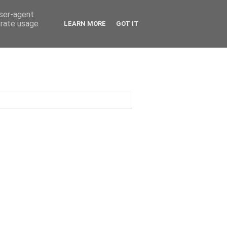
user-agent
erate usage
LEARN MORE
GOT IT