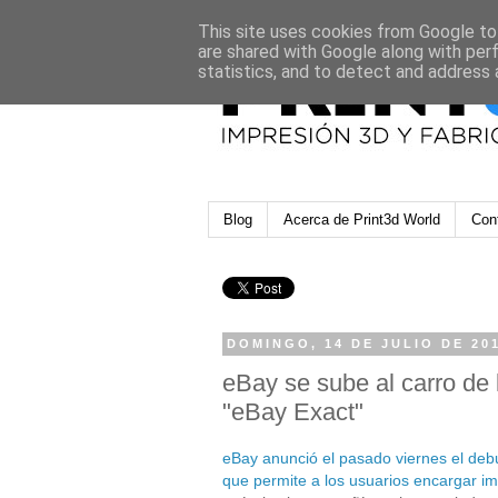
This site uses cookies from Google to 
are shared with Google along with per
statistics, and to detect and address 
Blog
Acerca de Print3d World
Con
DOMINGO, 14 DE JULIO DE 20
eBay se sube al carro de 
"eBay Exact"
eBay anunció el pasado viernes el deb
que permite a los usuarios encargar i