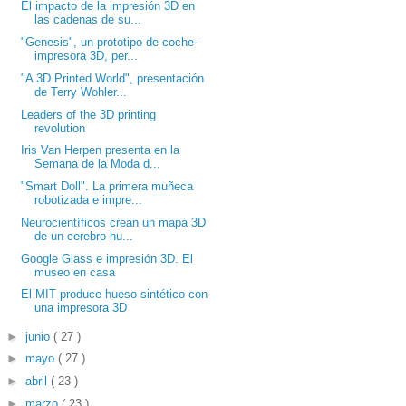
El impacto de la impresión 3D en
las cadenas de su...
"Genesis", un prototipo de coche-
impresora 3D, per...
"A 3D Printed World", presentación
de Terry Wohler...
Leaders of the 3D printing
revolution
Iris Van Herpen presenta en la
Semana de la Moda d...
"Smart Doll". La primera muñeca
robotizada e impre...
Neurocientíficos crean un mapa 3D
de un cerebro hu...
Google Glass e impresión 3D. El
museo en casa
El MIT produce hueso sintético con
una impresora 3D
►
junio
( 27 )
►
mayo
( 27 )
►
abril
( 23 )
►
marzo
( 23 )