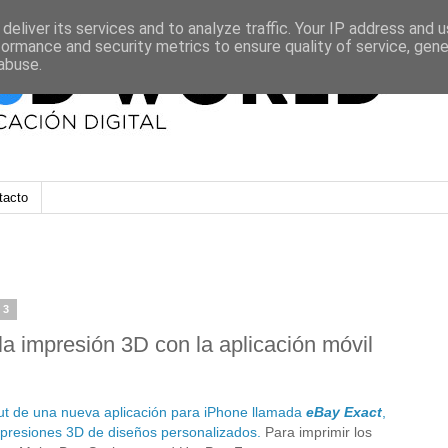
deliver its services and to analyze traffic. Your IP address and 
formance and security metrics to ensure quality of service, gen
abuse.
tacto
13
la impresión 3D con la aplicación móvil
ut de una nueva aplicación para iPhone llamada
eBay Exact
,
mpresiones 3D de diseños personalizados.
Para imprimir los