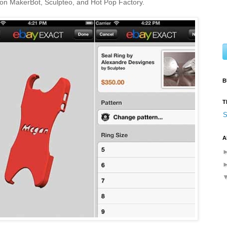
con MakerBot, Sculpteo, and Hot Pop Factory.
B
T
S
A