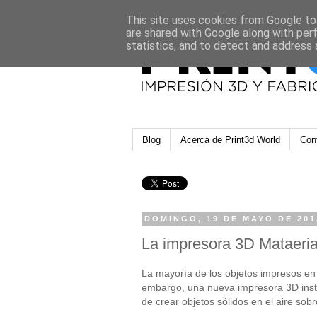
This site uses cookies from Google to 
are shared with Google along with per
statistics, and to detect and address 
Blog
Acerca de Print3d World
Con
DOMINGO, 19 DE MAYO DE 201
La impresora 3D Mataerial
La mayoría de los objetos impresos en 
embargo,
una nueva impresora 3D ins
de crear objetos sólidos en el aire sobr