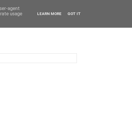
user-agent
erate usage
LEARN MORE
GOT IT