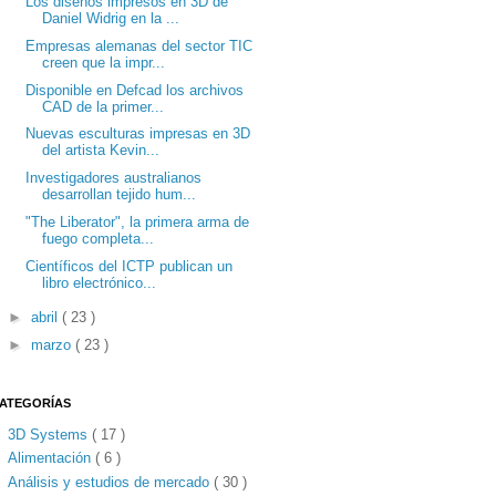
Los diseños impresos en 3D de
Daniel Widrig en la ...
Empresas alemanas del sector TIC
creen que la impr...
Disponible en Defcad los archivos
CAD de la primer...
Nuevas esculturas impresas en 3D
del artista Kevin...
Investigadores australianos
desarrollan tejido hum...
"The Liberator", la primera arma de
fuego completa...
Científicos del ICTP publican un
libro electrónico...
►
abril
( 23 )
►
marzo
( 23 )
ATEGORÍAS
3D Systems
( 17 )
Alimentación
( 6 )
Análisis y estudios de mercado
( 30 )