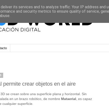
deliver its services and to analyze traffic. Your IP address and 
formance and security metrics to ensure quality of service, gen
abuse.
tacto
3
 permite crear objetos en el aire
3D se crean sobre una superficie plana y horizontal. Sin
talada en un brazo robótico, de nombre
Mataerial
, es capaz
e cualquier superficie.