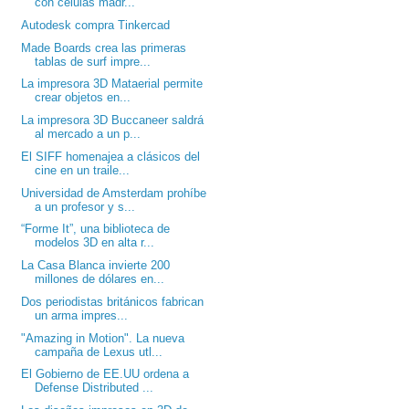
con células madr...
Autodesk compra Tinkercad
Made Boards crea las primeras
tablas de surf impre...
La impresora 3D Mataerial permite
crear objetos en...
La impresora 3D Buccaneer saldrá
al mercado a un p...
El SIFF homenajea a clásicos del
cine en un traile...
Universidad de Amsterdam prohíbe
a un profesor y s...
“Forme It”, una biblioteca de
modelos 3D en alta r...
La Casa Blanca invierte 200
millones de dólares en...
Dos periodistas británicos fabrican
un arma impres...
"Amazing in Motion". La nueva
campaña de Lexus utl...
El Gobierno de EE.UU ordena a
Defense Distributed ...