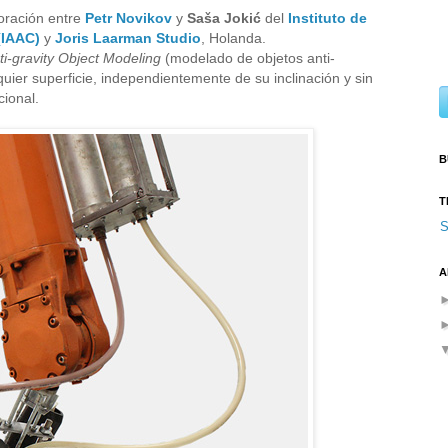
oración entre
Petr Novikov
y
Saša Jokić
del
Instituto de
(IAAC)
y
Joris Laarman Studio
, Holanda.
ti-gravity Object Modeling
(modelado de objetos anti-
uier superficie, independientemente de su inclinación y sin
ional.
B
T
S
A